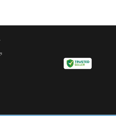
য
্য
RP