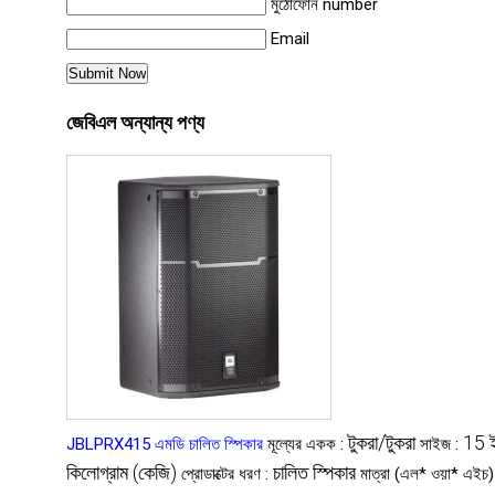
মুঠোফোন number
Email
জেবিএল অন্যান্য পণ্য
টুকরা/টুকরা
15 ই
JBLPRX415 এমডি চালিত স্পিকার
মূল্যের একক :
সাইজ :
কিলোগ্রাম (কেজি)
চালিত স্পিকার
প্রোডাক্টের ধরণ :
মাত্রা (এল* ওয়া* এইচ)