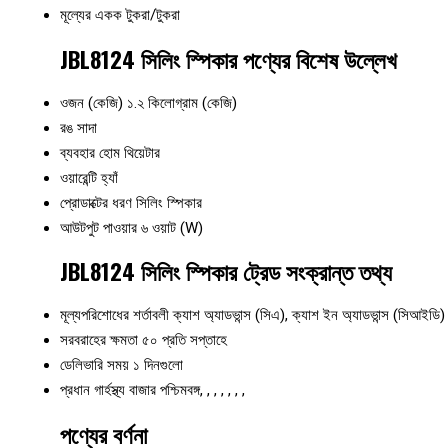
মূল্যের একক
টুকরা/টুকরা
JBL8124 সিলিং স্পিকার পণ্যের বিশেষ উল্লেখ
ওজন (কেজি)
১.২ কিলোগ্রাম (কেজি)
রঙ
সাদা
ব্যবহার
হোম থিয়েটার
ওয়ারেন্টি
হ্যাঁ
প্রোডাক্টের ধরণ
সিলিং স্পিকার
আউটপুট পাওয়ার
৬ ওয়াট (W)
JBL8124 সিলিং স্পিকার ট্রেড সংক্রান্ত তথ্য
মূল্যপরিশোধের শর্তাবলী
ক্যাশ অ্যাডভান্স (সিএ), ক্যাশ ইন অ্যাডভান্স (সিআইডি)
সরবরাহের ক্ষমতা
৫০ প্রতি সপ্তাহে
ডেলিভারি সময়
১ দিনগুলো
প্রধান গার্হস্থ্য বাজার
পশ্চিমবঙ্গ, , , , , , ,
পণ্যের বর্ণনা