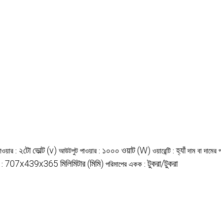
২টো ভোল্ট (v)
১০০০ ওয়াট (W)
হ্যাঁ
াওয়ার :
আউটপুট পাওয়ার :
ওয়ারেন্টি :
দাম বা দামের 
707x439x365 মিলিমিটার (মিমি)
টুকরা/টুকরা
 :
পরিমাপের একক :