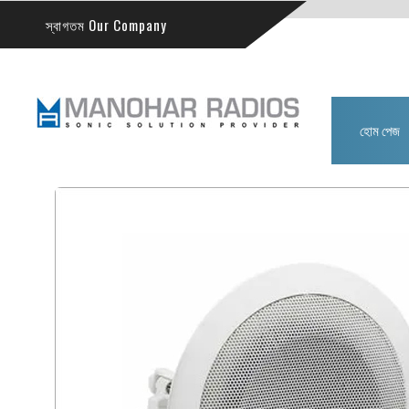
স্বাগতম Our Company
হোম পেজ