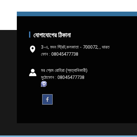
যোগাযোগের ঠিকানা
3-এ, মদন স্ট্রিট,কলকাতা - 700072, , ভারত
ফোন :
08045477738
মর প্রেম রোহিরা
(
স্বত্বাধিকারী
)
মুঠোফোন :
08045477738