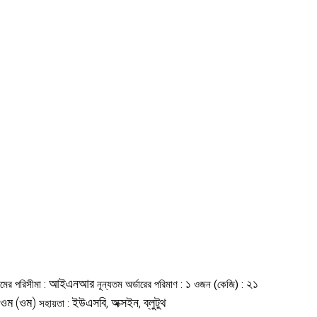
আইএনআর
১
২১
ামের পরিসীমা :
নূন্যতম অর্ডারের পরিমাণ :
ওজন (কেজি) :
 ওম (ওম)
ইউএসবি, অক্সইন, ব্লুটুথ
সহায়তা :