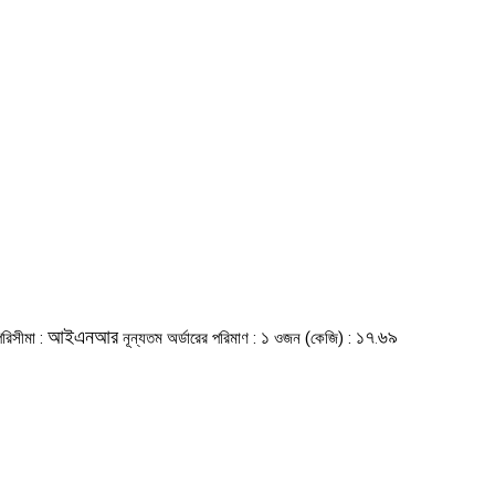
আইএনআর
১
১৭.৬৯
পরিসীমা :
নূন্যতম অর্ডারের পরিমাণ :
ওজন (কেজি) :