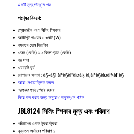
একটি মূল্য/উদ্ধৃতি পান
পণ্যের বিবরণ:
প্রোডাক্টের ধরণ
সিলিং স্পিকার
আউটপুট পাওয়ার
৬ ওয়াট (W)
ব্যবহার
হোম থিয়েটার
ওজন (কেজি)
১.২ কিলোগ্রাম (কেজি)
রঙ
সাদা
ওয়ারেন্টি
হ্যাঁ
যোগানের ক্ষমতা :
à§«à§¦ à¦ªà§à¦°à¦¤à¦¿ à¦¸à¦ªà§à¦¤à¦¾à¦¹à§
আরো দেখতে ক্লিক করুন
আপনার পণ্য শেয়ার করুন:
ফিরে কল করার জন্য অনুরোধ
অনুসন্ধান পাঠান
JBL8124 সিলিং স্পিকার মূল্য এবং পরিমাণ
পরিমাপের একক
টুকরা/টুকরা
নূন্যতম অর্ডারের পরিমাণ
১