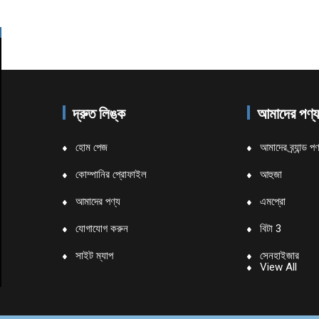
দ্রুত লিঙ্ক
আমাদের পণ্
হোম পেজ
আমাদের ব্র্যান্ড পণ
কোম্পানির প্রোফাইল
আহুজা
আমাদের পণ্য
এমপ্রো
যোগাযোগ করুন
বিটা 3
সাইট ম্যাপ
সেনহাইজার
View All
SMDP এবং R
ইয়ামাহা