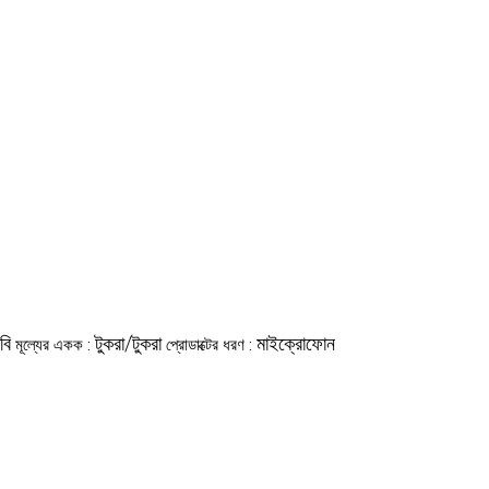
বি
টুকরা/টুকরা
মাইক্রোফোন
মূল্যের একক :
প্রোডাক্টের ধরণ :