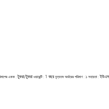
টুকরা/টুকরা
1 বছর
১
ইউএস
িমাপের একক :
ওয়ারেন্টি :
নূন্যতম অর্ডারের পরিমাণ :
সহায়তা :