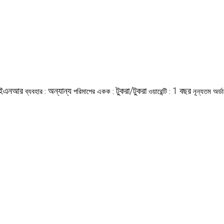
ইএনআর
অন্যান্য
টুকরা/টুকরা
1 বছর
ব্যবহার :
পরিমাপের একক :
ওয়ারেন্টি :
নূন্যতম অর্ড