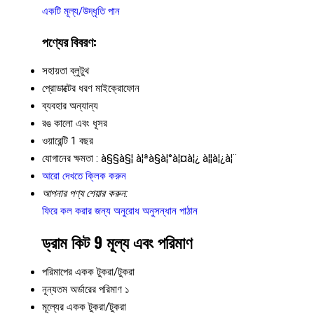
একটি মূল্য/উদ্ধৃতি পান
পণ্যের বিবরণ:
সহায়তা
ব্লুটুথ
প্রোডাক্টের ধরণ
মাইক্রোফোন
ব্যবহার
অন্যান্য
রঙ
কালো এবং ধূসর
ওয়ারেন্টি
1 বছর
যোগানের ক্ষমতা :
à§§à§¦ à¦ªà§à¦°à¦¤à¦¿ à¦¦à¦¿à¦¨
আরো দেখতে ক্লিক করুন
আপনার পণ্য শেয়ার করুন:
ফিরে কল করার জন্য অনুরোধ
অনুসন্ধান পাঠান
ড্রাম কিট 9 মূল্য এবং পরিমাণ
পরিমাপের একক
টুকরা/টুকরা
নূন্যতম অর্ডারের পরিমাণ
১
মূল্যের একক
টুকরা/টুকরা