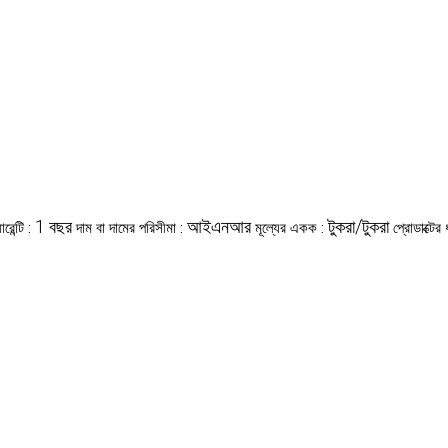
1 বছর
আইএনআর
টুকরা/টুকরা
ারেন্টি :
দাম বা দামের পরিসীমা :
মূল্যের একক :
প্রোডাক্টের