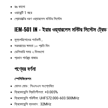
রঙ
কালো
ওয়ারেন্টি
1 বছর
প্রোডাক্টের ধরণ
ওয়্যারলেস মনিটর সিস্টেম
IEM-501 IN - ইয়ার ওয়্যারলেস মনিটর সিস্টেম ট্রেড 
মূল্যপরিশোধের শর্তাবলী
,
সরবরাহের ক্ষমতা
১০ প্রতি দিন
ডেলিভারি সময়
২ দিনগুলো
প্রধান গার্হস্থ্য বাজার
পণ্যের বর্ণনা
স্পেসিফিকেশন
দোলন মোড : পিএলএল সংশ্লেষিত
ফ্রিকোয়েন্সি স্থিতিশীলতা: +0.005%
ফ্রিকোয়েন্সি পরিসীমা: UHF572.000-603.500MHz
ফ্রিকোয়েন্সি ব্যবধান : 32MHz