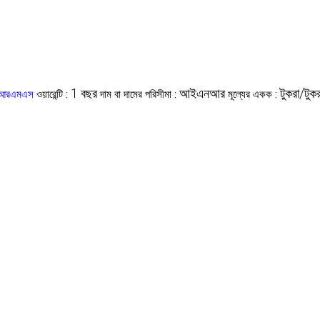
1 বছর
আইএনআর
টুকরা/টুকর
W আরএমএস
ওয়ারেন্টি :
দাম বা দামের পরিসীমা :
মূল্যের একক :