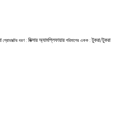
া
মিক্সার অ্যামপ্লিফায়ার
টুকরা/টুকরা
প্রোডাক্টের ধরণ :
পরিমাপের একক :