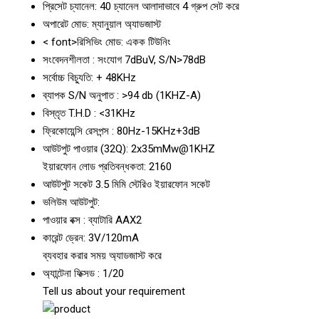
প্রিসেট চ্যানেল: 40 চ্যানেল আলাদাভাবে 4 গ্রুপ সেট করে
অপারেট মোড: ম্যানুয়াল অ্যাডজাস্ট
< font>রিসিভিং মোড: একক টিউনিং
সংবেদনশীলতা : সংযোগ 7dBuV, S/N>78dB
সর্বোচ্চ বিচ্যুতি: + 48KHz
ব্যাপক S/N অনুপাত : >94 db (1KHZ-A)
বিস্তৃত T.H.D : <31KHz
ফ্রিকোয়েন্সি রেসপন্স : 80Hz-15KHz+3dB
আউটপুট পাওয়ার (32Q): 2x35mMw@1KHZ
ইয়ারফোন লোড প্রতিবন্ধকতা: 2160
আউটপুট সকেট 3.5 মিমি স্টেরিও ইয়ারফোন সকেট
ভলিউম আউটপুট:
পাওয়ার বক্স : ব্যাটারি AAX2
কারেন্ট ড্রেন: 3V/120mA
ব্যবহার করার সময় অ্যাডজাস্ট করে
অ্যান্টেনা ফিক্সড : 1/20
Tell us about your requirement