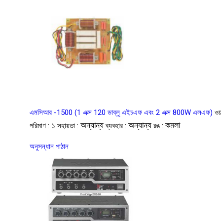
এমসিআর -1500 (1 এক্স 120 ডাব্লু এইচএফ এবং 2 এক্স 800W এলএফ)
ওয়
১
অন্যান্য
অন্যান্য
কমলা
পরিমাণ :
সহায়তা :
ব্যবহার :
রঙ :
অনুসন্ধান পাঠান