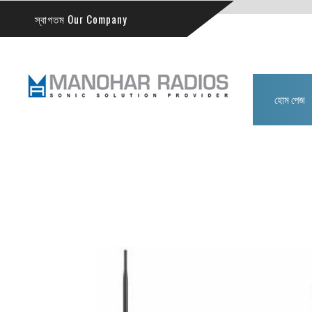
স্বাগতম Our Company
হোম পেজ